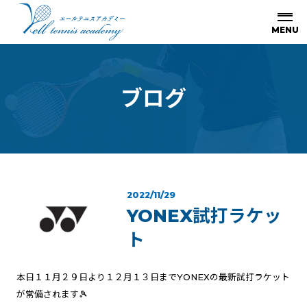
ブ
ロ
グ
2022/11/29
YONEX試打ラケッ
ト
本日１１月２９日より１２月１３日までYONEXの最新試打ラケット
が常備されます🎾